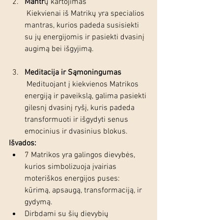
Mantr
ų kartojimas
 Kiekvienai iš Matrikų yra specialios 
mantras, kurios padeda susisiekti 
su jų energijomis ir pasiekti dvasinį 
augimą bei išgyjimą.
Meditacija ir Sąmoningumas
 Medituojant į kiekvienos Matrikos 
energiją ir paveikslą, galima pasiekti 
gilesnį dvasinį ryšį, kuris padeda 
transformuoti ir išgydyti senus 
emocinius ir dvasinius blokus.
Išvados:
7 Matrikos yra galingos dievybės, 
kurios simbolizuoja įvairias 
moteriškos energijos puses: 
kūrimą, apsaugą, transformaciją, ir 
gydymą.
Dirbdami su šių dievybių 