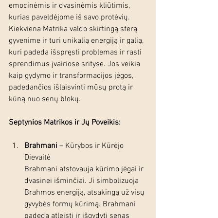
emocinėmis ir dvasinėmis kliūtimis, 
kurias paveldėjome iš savo protėvių.
Kiekviena Matrika valdo skirtingą sferą 
gyvenime ir turi unikalią energiją ir galią, 
kuri padeda išspręsti problemas ir rasti 
sprendimus įvairiose srityse. Jos veikia 
kaip gydymo ir transformacijos jėgos, 
padedančios išlaisvinti mūsų protą ir 
kūną nuo senų blokų.
Septynios Matrikos ir Jų Poveikis:
Brahmani
 – Kūrybos ir Kūrėjo 
Dievaitė
Brahmani atstovauja kūrimo jėgai ir 
dvasinei išminčiai. Ji simbolizuoja 
Brahmos energiją, atsakingą už visų 
gyvybės formų kūrimą. Brahmani 
padeda atleisti ir išgydyti senas 