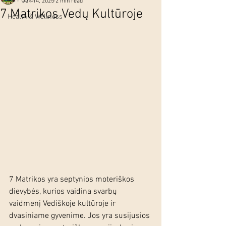
Jun 14, 2025
2 min read
7 Matrikos Vedų Kultūroje
Health & Wellness
7 Matrikos yra septynios moteriškos 
dievybės, kurios vaidina svarbų 
vaidmenį Vediškoje kultūroje ir 
dvasiniame gyvenime. Jos yra susijusios 