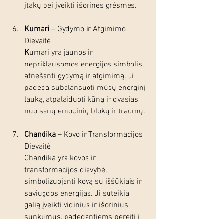
įtakų bei įveikti išorines grėsmes.
Kumari
 – Gydymo ir Atgimimo 
Dievaitė
K
umari yra jaunos ir 
nepriklausomos energijos simbolis, 
atnešanti gydymą ir atgimimą. Ji 
padeda subalansuoti mūsų energinį 
lauką, atpalaiduoti kūną ir dvasias 
nuo senų emocinių blokų ir traumų.
Chandika
 – Kovo ir Transformacijos 
Dievaitė
Chandika yra kovos ir 
transformacijos dievybė, 
simbolizuojanti kovą su iššūkiais ir 
saviugdos energijas. Ji suteikia 
galią įveikti vidinius ir išorinius 
sunkumus, padedantiems pereiti į 