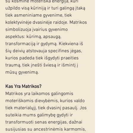
su kosmine moteriška energija, kuri 
užpildo visą kūriniją ir turi galingą įtaką 
tiek asmeniniame gyvenime, tiek 
kolektyvinėje dvasinėje raidoje. Matrikos 
simbolizuoja įvairius gyvenimo 
aspektus: kūrimą, apsaugą, 
transformaciją ir gydymą. Kiekviena iš 
šių deivių atstovauja specifines jėgas, 
kurios padeda tiek išgydyti praeities 
traumą, tiek įnešti šviesą ir išmintį į 
mūsų gyvenimą.
Kas Yra Matrikos?
Matrikos yra laikomos galingomis 
moteriškomis dievybėmis, kurios valdo 
tiek materialųjį, tiek dvasinį pasaulį. Jos 
suteikia mums galimybę gydyti ir 
transformuoti senas energijas, dažnai 
susijusias su ancestrinėmis karmomis, 