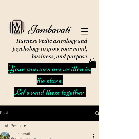
Jambavati
Harness Vedic astrology and
psychology to grow your mind,
business, and purpose
Your answers are written in
the stars.
Let’s read them together.
Post
All Posts
Jambavati
All Posts